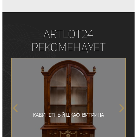
ArtLot24
рекомендует
Кабинетный шкаф-витрина