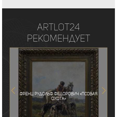
ArtLot24
рекомендует
Френц Рудольф Федорович «Псовая
охота»