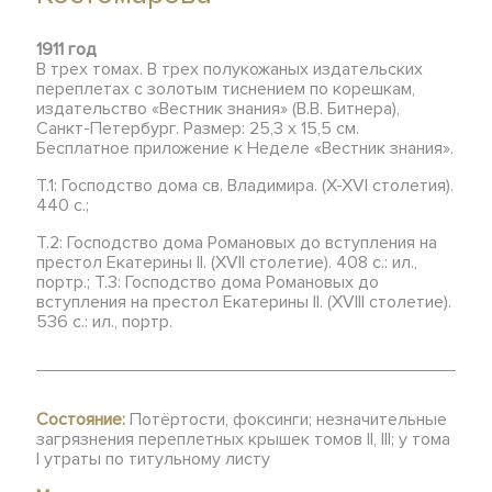
1911 год
В трех томах. В трех полукожаных издательских
переплетах с золотым тиснением по корешкам,
издательство «Вестник знания» (В.В. Битнера),
Санкт-Петербург. Размер: 25,3 х 15,5 см.
Бесплатное приложение к Неделе «Вестник знания».
Т.1: Господство дома св. Владимира. (X-XVI столетия).
440 с.;
Т.2: Господство дома Романовых до вступления на
престол Екатерины II. (XVII столетие). 408 с.: ил.,
портр.; Т.3: Господство дома Романовых до
вступления на престол Екатерины II. (XVIII столетие).
536 с.: ил., портр.
Состояние:
Потёртости, фоксинги; незначительные
загрязнения переплетных крышек томов II, III; у тома
I утраты по титульному листу