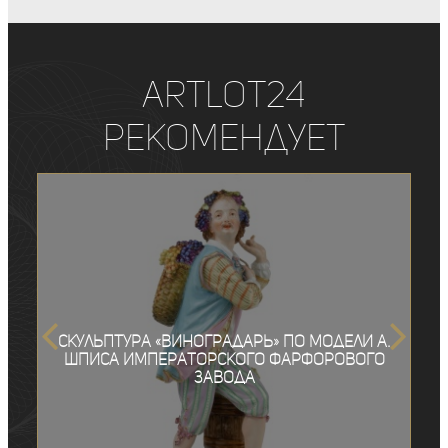
ArtLot24
рекомендует
Скульптура «Виноградарь» по модели А.
Шписа Императорского фарфорового
завода