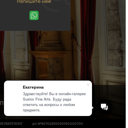
Напишите нам!
Екатерина
Здравствуйте! Вы в онлайн-галерее
Suslov Fine Arts. Буду рада
Политика конфиденциальности
ответить на вопросы о любом
предмете.
1157847376917
р/с №40702810090190000700