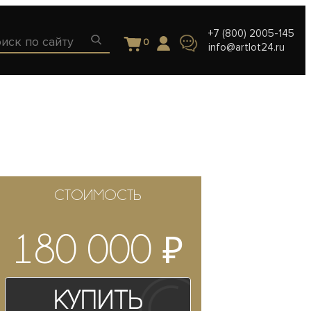
+7 (800) 2005-145
0
info@artlot24.ru
СТОИМОСТЬ
₽
180 000
Купить