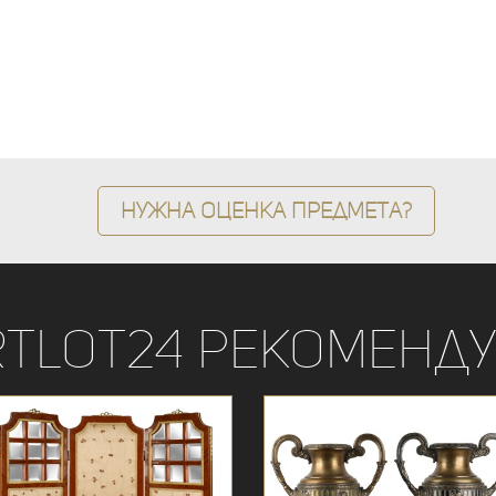
Нужна оценка предмета?
rtLot24 рекоменду