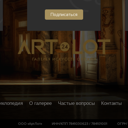
иклопедия
О галерее
Частые вопросы
Контакты
ООО «АртЛот»
ИНН/КПП 7841030623 / 784101001
ОГРН 