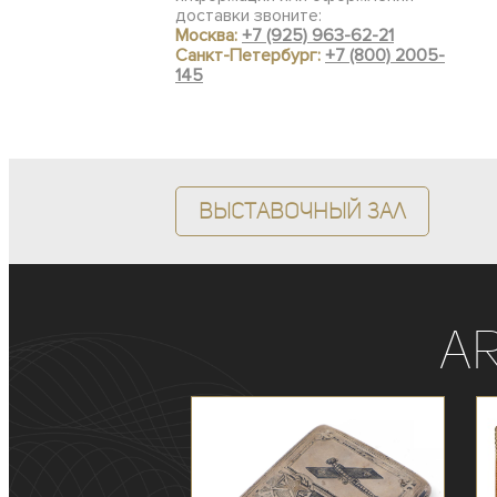
доставки звоните:
Москва:
+7 (925) 963-62-21
Санкт-Петербург:
+7 (800) 2005-
145
Выставочный зал
A