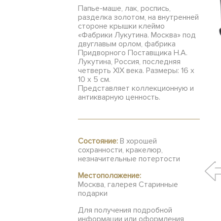
Папье-маше, лак, роспись,
разделка золотом, на внутренней
стороне крышки клеймо
«Фабрики Лукутина. Москва» под
двуглавым орлом, фабрика
Придворного Поставщика Н.А.
Лукутина, Россия, последняя
четверть XIX века. Размеры: 16 х
10 х 5 см.
Представляет коллекционную и
антикварную ценность.
Состояние:
В хорошей
сохранности, кракелюр,
незначительные потертости
Местоположение:
Москва, галерея Старинные
подарки
Для получения подробной
информации или оформления