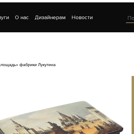
луги
О нас
Дизайнерам
Новости
площадь» фабрики Лукутина