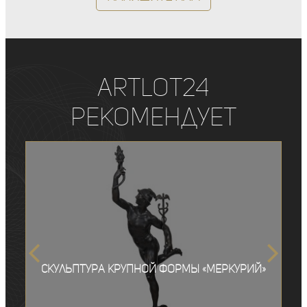
ArtLot24
рекомендует
Скульптура крупной формы «Меркурий»