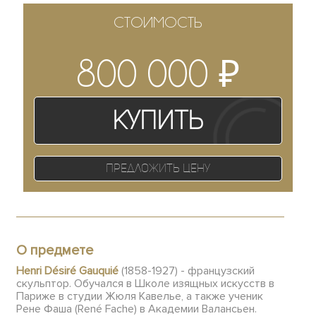
СТОИМОСТЬ
₽
800 000
Купить
Предложить цену
О предмете
Henri Désiré Gauquié
(1858-1927) - французский
скульптор. Обучался в Школе изящных искусств в
Париже в студии Жюля Кавелье, а также ученик
Рене Фаша (René Fache) в Академии Валансьен.