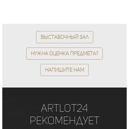
Выставочный зал
Нужна оценка предмета?
Напишите нам
ArtLot24
рекомендует