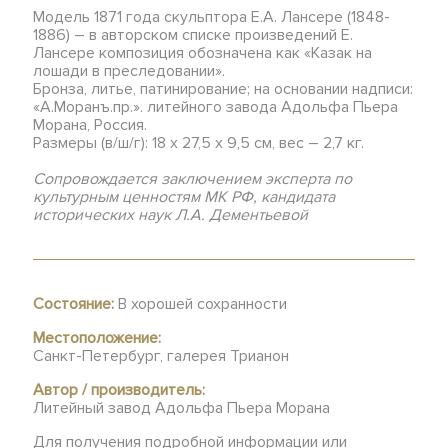
Модель 1871 года скульптора Е.А. Лансере (1848-
1886) – в авторском списке произведений Е.
Лансере композиция обозначена как «Казак на
лошади в преследовании».
Бронза, литье, патинирование; на основании надписи:
«А.Моранъ.пр.». литейного завода Адольфа Пьера
Морана, Россия.
Размеры (в/ш/г): 18 х 27,5 х 9,5 см, вес – 2,7 кг.
Сопровождается заключением эксперта по
культурным ценностям МК РФ, кандидата
исторических наук Л.А. Дементьевой
Состояние:
В хорошей сохранности
Местоположение:
Санкт-Петербург, галерея Трианон
Автор / производитель:
Литейный завод Адольфа Пьера Морана
Для получения подробной информации или