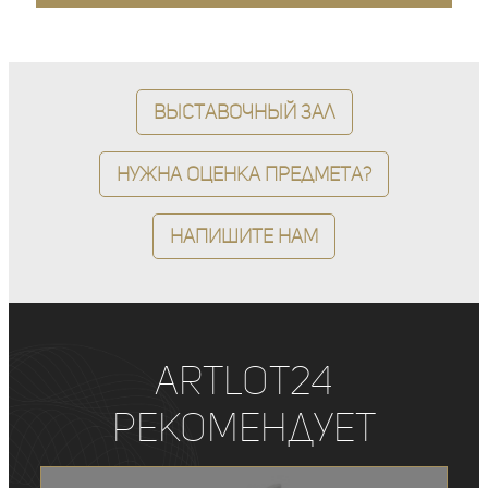
Выставочный зал
Нужна оценка предмета?
Напишите нам
ArtLot24
рекомендует