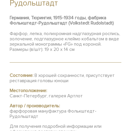
Рудольштадт
Германия, Тюрингия, 1915-1934 годы, фабрика
Фолькштедт-Рудольштадт (Volkstedt Rudolstadt)
Фарфор, лепка, полихромная надглазурная роспись,
золочение, подглазурное клеймо кобальтом в виде
зеркальной монограммы «FG» под короной.
Размеры (в/ш/г): 19 х 20 х 14 см
Состояние:
В хорошей сохранности, присутствует
реставрация головы юноши
Местоположение:
Санкт-Петербург, галерея Артлот
Автор / производитель:
фарфоровая мануфактура Фолькштедт-
Рудольштадт
Для получения подробной информации или