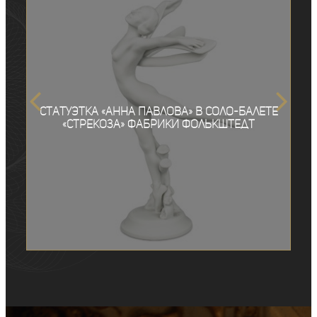
Статуэтка «Анна Павлова» в соло-балете
«Стрекоза» фабрики Фолькштедт