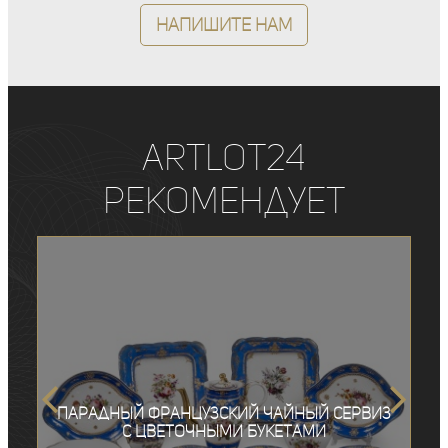
Напишите нам
ArtLot24
рекомендует
Парадный французский чайный сервиз
с цветочными букетами