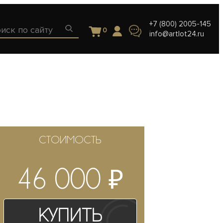
+7 (800) 2005-145
0
info@artlot24.ru
СТОИМОСТЬ
₽
46 000
Купить