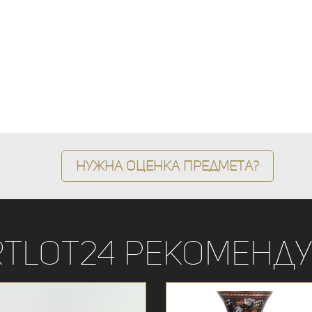
Нужна оценка предмета?
rtLot24 рекоменду