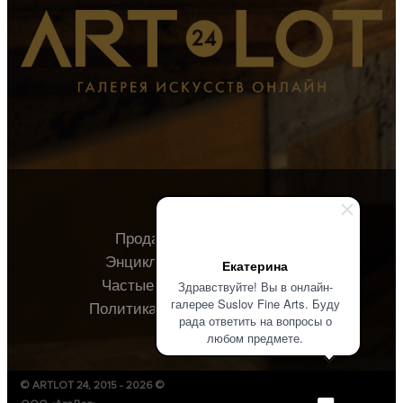
Продавцу
Покупателю
Энциклопедия
О галерее
Екатерина
Частые вопросы
Контакты
Здравствуйте! Вы в онлайн-
галерее Suslov Fine Arts. Буду
Политика конфиденциальности
рада ответить на вопросы о
любом предмете.
© ARTLOT 24, 2015 - 2026 ©