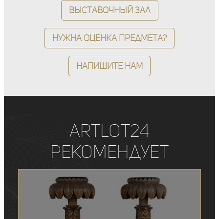
Выставочный зал
Нужна оценка предмета?
Напишите нам
ArtLot24
рекомендует