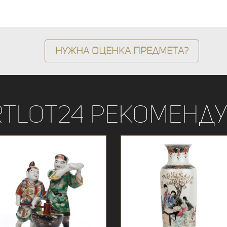
Нужна оценка предмета?
rtLot24 рекоменду