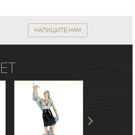
Напишите нам
ет