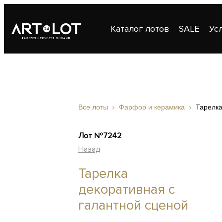
Каталог лотов
SALE
Ус
Публикации
Контакты
Все лоты
Фарфор и керамика
Тарелка
Лот №7242
Назад
Тарелка
декоративная с
галантной сценой