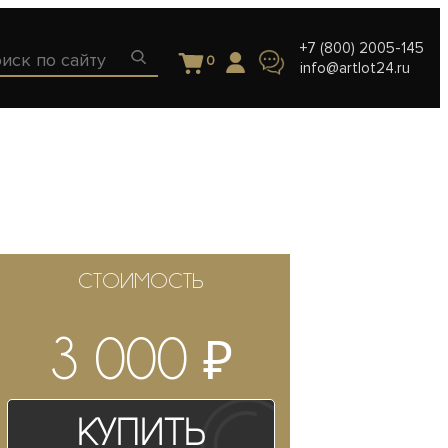
+7 (800) 2005-145
0
info@artlot24.ru
СТОИМОСТЬ
₽
3 000
Купить