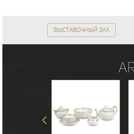
Выставочный зал
A