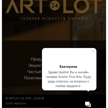
Продавцу
Покупателю
Энциклопедия
О галерее
Екатерина
Частые вопросы
Контакты
Здравствуйте! Вы в онлайн-
галерее Suslov Fine Arts. Буду
Политика конфиденциальности
рада ответить на вопросы о
любом предмете.
© ARTLOT 24, 2015 - 2026 ©
ООО «АртЛот»