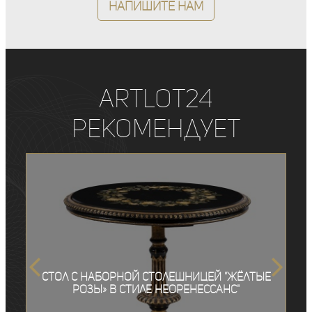
Напишите нам
ArtLot24
рекомендует
Стол с наборной столешницей "Жёлтые
розы» в стиле неоренессанс"