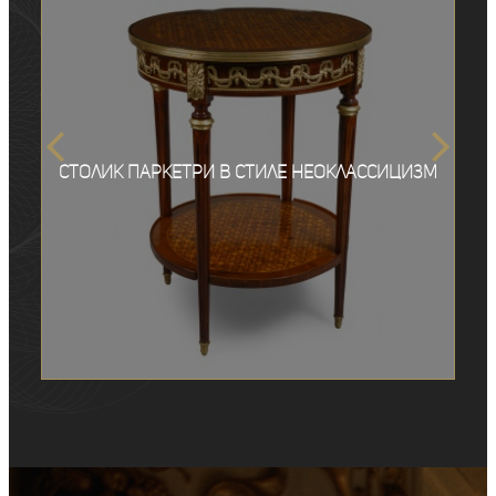
Столик паркетри в стиле неоклассицизм