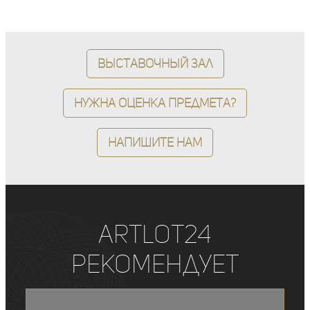
Выставочный зал
Нужна оценка предмета?
Напишите нам
ArtLot24
рекомендует