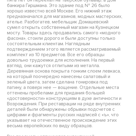
банкира Гиршмана. Это здание под № 26 было
хорошо известно всей Москве. Его нижний этаж
предназначался для магазинов, модных мастерских,
ателье. Разбогатев, мебельщик Домашевский
сумел открыть собственный магазин на Кузнецком
мосту. Товары здесь продавались самого «модного
фасона», стоили дорого и были доступны только
состоятельным клиентам. Наглядным
подтверждением этого является рассматриваемый
комплект из 10 предметов. Все его образцы
довольно трудоемки для исполнения. На первый
взгляд, они кажутся отлитыми из металла.
Деревянная основа покрыта тонким слоем левкаса,
на который поочередно нанесены салатовый и
зеленый цвета, затем сделана тонировка под
патину, а поверх нее — вощение. Отдельные места
оттенены пробелами для придания большей
«достоверности» конструкциям в духе античности и
Возрождения. При реставрации на ряде внутренних
деталей были обнаружены обрывки подсчетов с
цифрами и фрагменты русских надписей с «ъ», что
указывает на отечественное происхождение этих
весьма европейских по виду образцов.