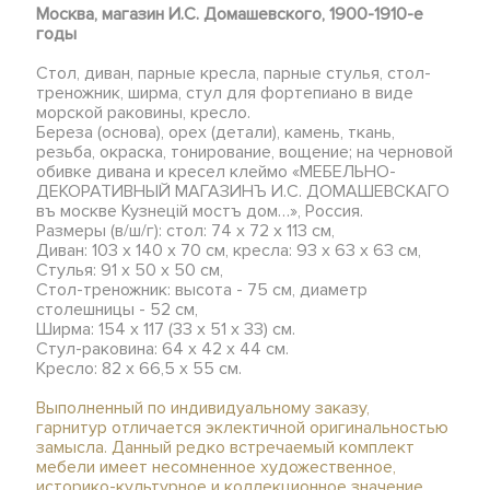
Москва, магазин И.С. Домашевского, 1900-1910-е
годы
Стол, диван, парные кресла, парные стулья, стол-
треножник, ширма, стул для фортепиано в виде
морской раковины, кресло.
Береза (основа), орех (детали), камень, ткань,
резьба, окраска, тонирование, вощение; на черновой
обивке дивана и кресел клеймо «МЕБЕЛЬНО-
ДЕКОРАТИВНЫЙ МАГАЗИНЪ И.С. ДОМАШЕВСКАГО
въ москве Кузнецiй мостъ дом…», Россия.
Размеры (в/ш/г): стол: 74 х 72 х 113 см,
Диван: 103 х 140 х 70 см, кресла: 93 х 63 х 63 см,
Стулья: 91 х 50 х 50 см,
Стол-треножник: высота - 75 см, диаметр
столешницы - 52 см,
Ширма: 154 х 117 (33 х 51 х 33) см.
Стул-раковина: 64 х 42 х 44 см.
Кресло: 82 х 66,5 х 55 см.
Выполненный по индивидуальному заказу,
гарнитур отличается эклектичной оригинальностью
замысла. Данный редко встречаемый комплект
мебели имеет несомненное художественное,
историко-культурное и коллекционное значение.