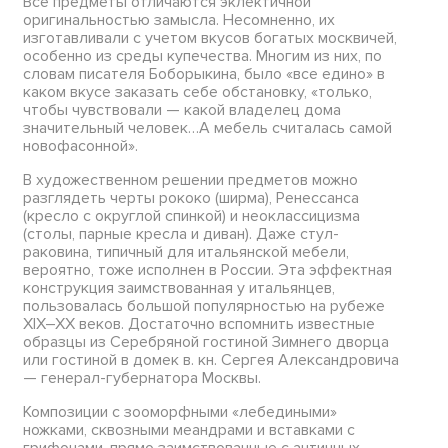
Все предметы отличаются эклектичной
оригинальностью замысла. Несомненно, их
изготавливали с учетом вкусов богатых москвичей,
особенно из среды купечества. Многим из них, по
словам писателя Боборыкина, было «все едино» в
каком вкусе заказать себе обстановку, «только,
чтобы чувствовали — какой владелец дома
значительный человек…А мебель считалась самой
новофасонной».
В художественном решении предметов можно
разглядеть черты рококо (ширма), Ренессанса
(кресло с округлой спинкой) и неоклассицизма
(столы, парные кресла и диван). Даже стул-
раковина, типичный для итальянской мебели,
вероятно, тоже исполнен в России. Эта эффектная
конструкция заимствованная у итальянцев,
пользовалась большой популярностью на рубеже
XIX–XX веков. Достаточно вспомнить известные
образцы из Серебряной гостиной Зимнего дворца
или гостиной в домек в. кн. Сергея Александровича
— генерал-губернатора Москвы.
Композиции с зооморфными «лебедиными»
ножками, сквозными меандрами и вставками с
грифонами, прямо заимствованные с античных