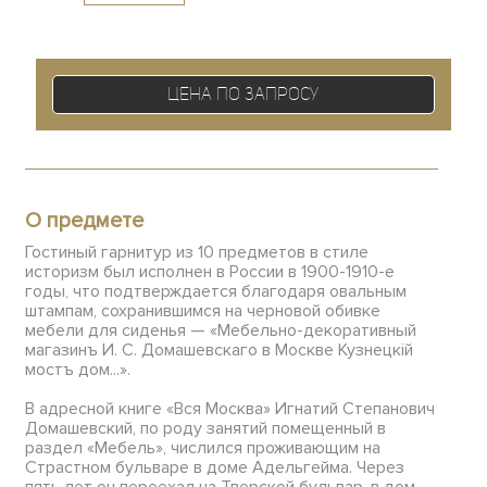
Цена по запросу
О предмете
Гостиный гарнитур из 10 предметов в стиле
историзм был исполнен в России в 1900-1910-е
годы, что подтверждается благодаря овальным
штампам, сохранившимся на черновой обивке
мебели для сиденья — «Мебельно-декоративный
магазинъ И. С. Домашевскаго в Москве Кузнецкiй
мостъ дом...».
В адресной книге «Вся Москва» Игнатий Степанович
Домашевский, по роду занятий помещенный в
раздел «Мебель», числился проживающим на
Страстном бульваре в доме Адельгейма. Через
пять лет он переехал на Тверской бульвар, в дом