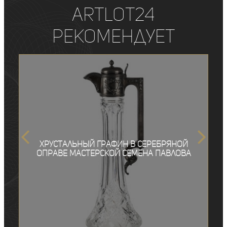
ArtLot24
рекомендует
Хрустальный графин в серебряной
оправе мастерской Семена Павлова