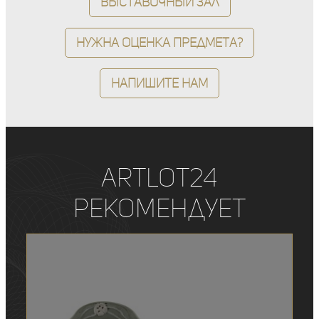
Выставочный зал
Нужна оценка предмета?
Напишите нам
ArtLot24
рекомендует