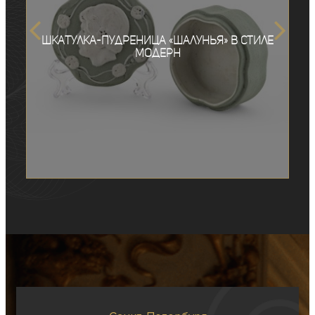
Шкатулка-пудреница «Шалунья» в стиле
модерн