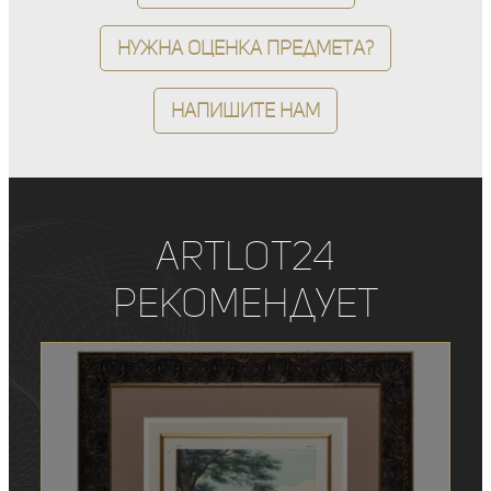
Нужна оценка предмета?
Напишите нам
ArtLot24
рекомендует