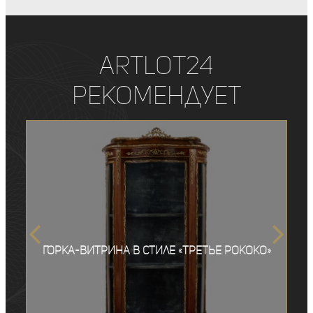
ArtLot24
рекомендует
Горка-витрина в стиле «третье рококо»