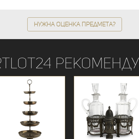
Нужна оценка предмета?
rtLot24 рекоменду