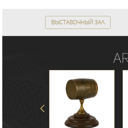
Выставочный зал
A