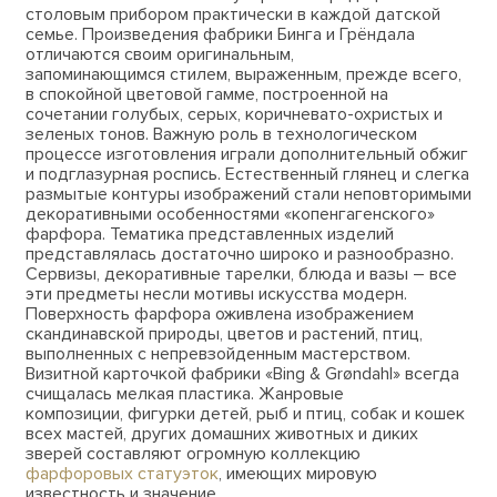
столовым прибором практически в каждой датской
семье. Произведения фабрики Бинга и Грёндала
отличаются своим оригинальным,
запоминающимся стилем, выраженным, прежде всего,
в спокойной цветовой гамме, построенной на
сочетании голубых, серых, коричневато-охристых и
зеленых тонов. Важную роль в технологическом
процессе изготовления играли дополнительный обжиг
и подглазурная роспись. Естественный глянец и слегка
размытые контуры изображений стали неповторимыми
декоративными особенностями «копенгагенского»
фарфора. Тематика представленных изделий
представлялась достаточно широко и разнообразно.
Сервизы, декоративные тарелки, блюда и вазы – все
эти предметы несли мотивы искусства модерн.
Поверхность фарфора оживлена изображением
скандинавской природы, цветов и растений, птиц,
выполненных с непревзойденным мастерством.
Визитной карточкой фабрики «Bing & Grøndahl» всегда
счищалась мелкая пластика. Жанровые
композиции, фигурки детей, рыб и птиц, собак и кошек
всех мастей, других домашних животных и диких
зверей составляют огромную коллекцию
фарфоровых статуэток
, имеющих мировую
известность и значение.