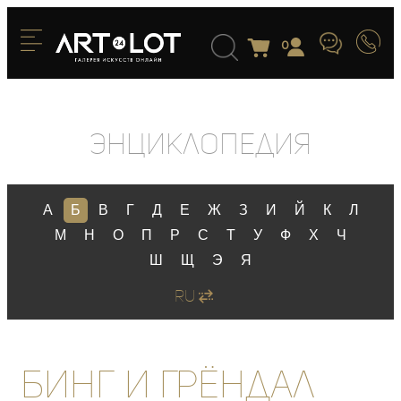
0
Энциклопедия
А
Б
В
Г
Д
Е
Ж
З
И
Й
К
Л
М
Н
О
П
Р
С
Т
У
Ф
Х
Ч
Ш
Щ
Э
Я
RU
Бинг и Грёндал