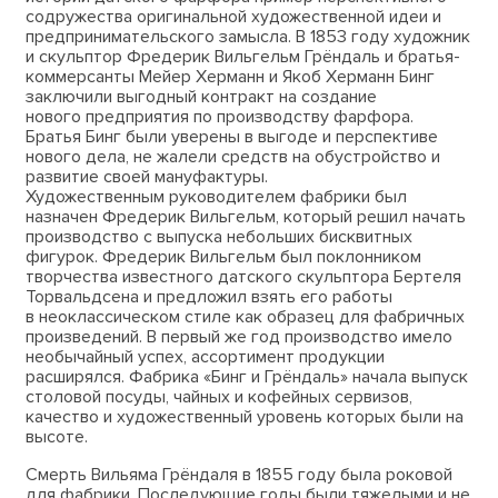
содружества оригинальной художественной идеи и
предпринимательского замысла. В 1853 году художник
и скульптор Фредерик Вильгельм Грёндаль и братья-
коммерсанты Мейер Херманн и Якоб Херманн Бинг
заключили выгодный контракт на создание
нового предприятия по производству фарфора.
Братья Бинг были уверены в выгоде и перспективе
нового дела, не жалели средств на обустройство и
развитие своей мануфактуры.
Художественным руководителем фабрики был
назначен Фредерик Вильгельм, который решил начать
производство с выпуска небольших бисквитных
фигурок. Фредерик Вильгельм был поклонником
творчества известного датского скульптора Бертеля
Торвальдсена и предложил взять его работы
в неоклассическом стиле как образец для фабричных
произведений. В первый же год производство имело
необычайный успех, ассортимент продукции
расширялся. Фабрика «Бинг и Грёндаль» начала выпуск
столовой посуды, чайных и кофейных сервизов,
качество и художественный уровень которых были на
высоте.
Смерть Вильяма Грёндаля в 1855 году была роковой
для фабрики. Последующие годы были тяжелыми и не