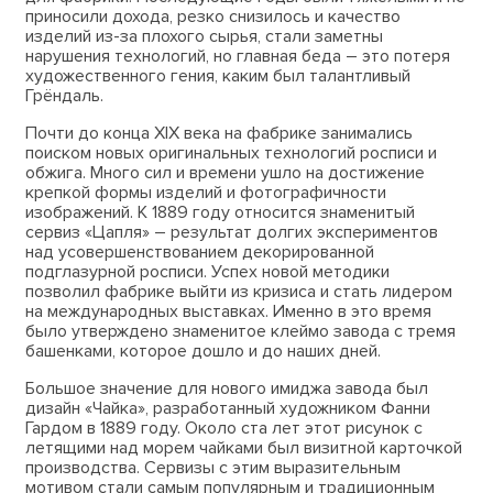
приносили дохода, резко снизилось и качество
изделий из-за плохого сырья, стали заметны
нарушения технологий, но главная беда – это потеря
художественного гения, каким был талантливый
Грёндаль.
Почти до конца XIX века на фабрике занимались
поиском новых оригинальных технологий росписи и
обжига. Много сил и времени ушло на достижение
крепкой формы изделий и фотографичности
изображений. К 1889 году относится знаменитый
сервиз «Цапля» – результат долгих экспериментов
над усовершенствованием декорированной
подглазурной росписи. Успех новой методики
позволил фабрике выйти из кризиса и стать лидером
на международных выставках. Именно в это время
было утверждено знаменитое клеймо завода с тремя
башенками, которое дошло и до наших дней.
Большое значение для нового имиджа завода был
дизайн «Чайка», разработанный художником Фанни
Гардом в 1889 году. Около ста лет этот рисунок с
летящими над морем чайками был визитной карточкой
производства. Сервизы с этим выразительным
мотивом стали самым популярным и традиционным