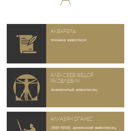
Акварель
техника живописи
Алексеев Федор
Яковлевич
знаменитый живописец
Алхазян Оганес
(1881-1958), армянский живописец