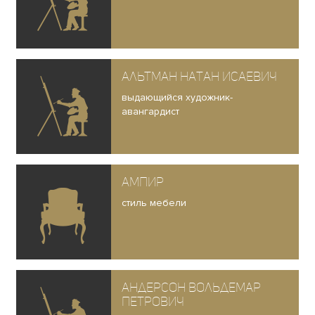
Альтман Натан Исаевич
выдающийся художник-
авангардист
Ампир
стиль мебели
Андерсон Вольдемар
Петрович