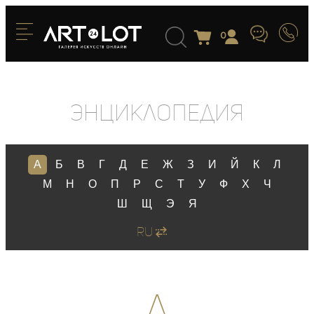
0
Энциклопедия
А
Б
В
Г
Д
Е
Ж
З
И
Й
К
Л
М
Н
О
П
Р
С
Т
У
Ф
Х
Ч
Ш
Щ
Э
Я
RU
А