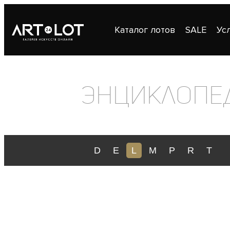
Каталог лотов
SALE
Ус
Публикации
Контакты
Энциклопе
D
E
L
M
P
R
T