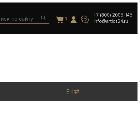
+7 (800) 2005-145
0
info@artlot24.ru
EN