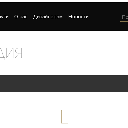
луги
О нас
Дизайнерам
Новости
дия
L