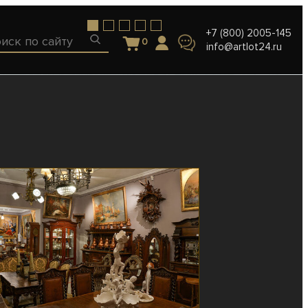
+7 (800) 2005-145
0
info@artlot24.ru