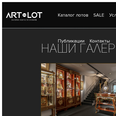
Каталог лотов
SALE
Ус
Публикации
Контакты
Предм
меб