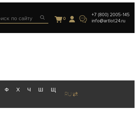
+7 (800) 2005-145
0
info@artlot24.ru
Ф
Х
Ч
Ш
Щ
RU