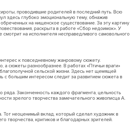
 сироты, проводившие родителей в последний путь. Всю
нул здесь глубоко эмоциональную тему, обнажив
 обреченных на нищенское существование. За эту картину
 повествования, раскрыта в работе «Сбор недоимок». У
е смотрит на исполнителя несправедливого самовольного
 интерес к повседневному жанровому сюжету.
о, а сюжеты разнообразнее. В работах «Птичьи враги»
ну благополучной сельской жизни. Здесь нет щемящей
ль с большим интересом следит за развитием сюжета в
го ряда. Законченность каждого фрагмента, цельность
ности зрелого творчества замечательного живописца А.
а. Тот неоценимый вклад, который сделал художник в
го творчества, критиков и благодарных зрителей.