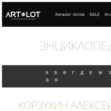
Каталог лотов
SALE
Ус
Публикации
Контакты
Энциклопе
А
Б
В
Г
Д
Е
Ж
Э
Я
Корзухин Алексе