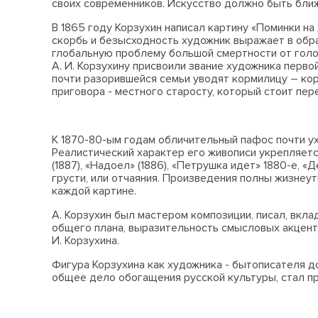
своих современников. Искусство должно быть ближе
В 1865 году Корзухин написал картину «Поминки н
скорбь и безысходность художник выражает в обра
глобальную проблему большой смертности от голод
А. И. Корзухину присвоили звание художника перво
почти разорившейся семьи уводят кормилицу – ко
приговора - местного старосту, который стоит пер
К 1870-80-ым годам обличительный пафос почти ух
Реалистический характер его живописи укрепляетс
(1887), «Надоел» (1886), «Петрушка идет» 1880-е,
грусти, или отчаяния. Произведения полны жизнеу
каждой картине.
А. Корзухин был мастером композиции, писал, вкл
общего плана, выразительность смысловых акценто
И. Корзухина.
Фигура Корзухина как художника - бытописателя д
общее дело обогащения русской культуры, стал пр