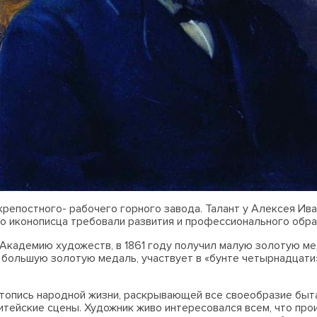
крепостного- рабочего горного завода. Талант у Алексея Ива
о иконописца требовали развития и профессионального обра
 Академию художеств, в 1861 году получил малую золотую мед
на большую золотую медаль, участвует в «бунте четырнадцати
топись народной жизни, раскрывающей все своеобразие быта 
итейские сцены. Художник живо интересовался всем, что про