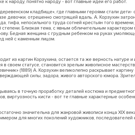
 к народу, понятно народу - вот главные идеи его работ.
а деревенском кладбище», где главными героями стали дети-
зе девочки, отрешенно смотрящей вдаль. А. Корзухин затро
а, тифа, непосильного труда сотней крестьян того времени,
й степени. Близкая тема, с явным обличительным характером
рову. Бедная женщина с грудным ребенком на руках умоляющ
ед ней с каменным лицом.
одит из картин Корзухина, остается та же верность натуре и
я в своем статусе, становится зрелым живописное мастерств
 «Девичник» (1889) А. Корзухин великолепно раскрывает карти
тверждающей силы, задора, живого авторского юмора. Зрите
адываясь в точную проработку деталей костюма и предметно
в, виртуозность кисти - вот те главные характерные особен
остаточно значительна для жанровой живописи конца XIX век
имером для многих поколений художников, последователей е