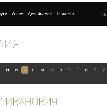
луги
О нас
Дизайнерам
Новости
дия
З
И
Й
К
Л
М
Н
О
П
Р
С
Т
У
й Иванович