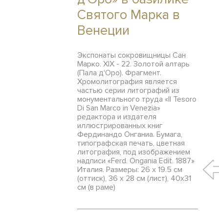
Святого Марка в
Венеции
Экспонаты сокровищницы Сан
Марко. XIX - 22. Золотой алтарь
(Пала д'Оро). Фрагмент.
Хромолитография является
частью серии литографий из
монументального труда «Il Tesoro
Di San Marco in Venezia»
редактора и издателя
иллюстрированных книг
Фердинандо Онганиа. Бумага,
типографская печать, цветная
литография, под изображением
надписи «Ferd. Ongania Edit. 1887»
Италия. Размеры: 26 х 19.5 см
(оттиск), 36 х 28 см (лист), 40х31
см (в раме)