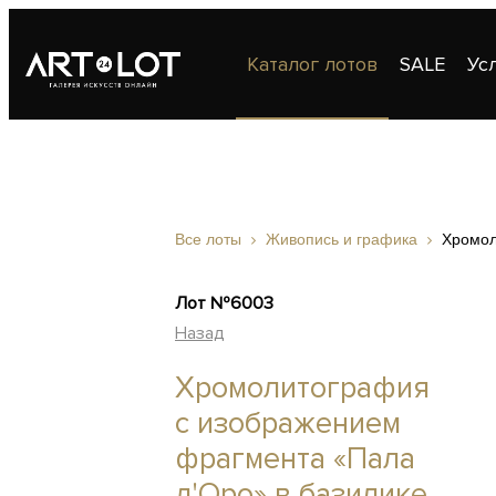
Каталог лотов
SALE
Ус
Публикации
Контакты
Все лоты
Живопись и графика
Хромол
Лот №6003
Назад
Хромолитография
с изображением
фрагмента «Пала
д'Оро» в базилике