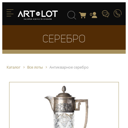
0
Серебро
Каталог
Все лоты
Антикварное серебро