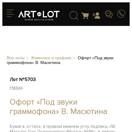
0
Все лоты
Живопись и графика
Офорт «Под звуки
граммофона» В. Масютина
Лот №5703
Назад
Офорт «Под звуки
граммофона» В. Масютина
Бумага, оттиск, в правом нижнем углу подпись «W.
Masjutin: Das Grammophon (Moskau 1918)», в левом