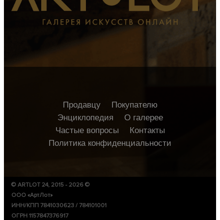
Продавцу
Покупателю
Энциклопедия
О галерее
Частые вопросы
Контакты
Политика конфиденциальности
© ARTLOT 24, 2015 - 2026 ©
ООО «АртЛот»
ИНН/КПП 7841030623 / 784101001
ОГРН 1157847376917