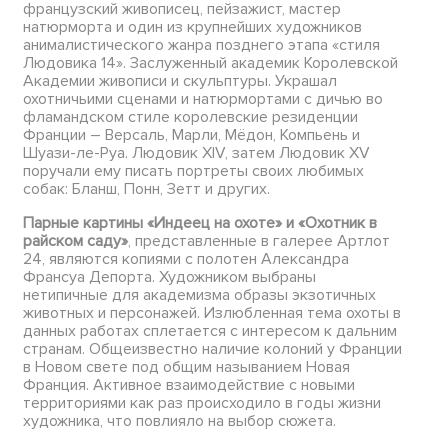
французский живописец, пейзажист, мастер
натюрморта и один из крупнейших художников
анималистического жанра позднего этапа «стиля
Людовика 14». Заслуженный академик Королевской
Академии живописи и скульптуры. Украшал
охотничьими сценами и натюрмортами с дичью во
фламандском стиле королевские резиденции
Франции – Версаль, Марли, Мёдон, Компьень и
Шуази-ле-Руа. Людовик XIV, затем Людовик XV
поручали ему писать портреты своих любимых
собак: Бланш, Понн, Зетт и других.
Парные картины «Индеец на охоте» и «Охотник в
райском саду»
, представленные в галерее Артлот
24, являются копиями с полотен Александра
Франсуа Депорта. Художником выбраны
нетипичные для академизма образы экзотичных
животных и персонажей. Излюбленная тема охоты в
данных работах сплетается с интересом к дальним
странам. Общеизвестно наличие колоний у Франции
в Новом свете под общим называнием Новая
Франция. Активное взаимодействие с новыми
территориями как раз происходило в годы жизни
художника, что повлияло на выбор сюжета.