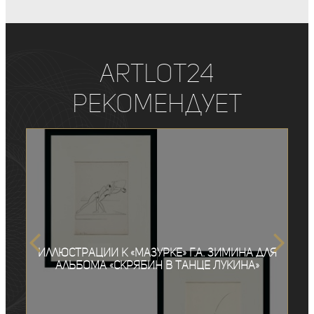
ArtLot24
рекомендует
Иллюстрации к «Мазурке» Г.А. Зимина для
альбома «Скрябин в танце Лукина»