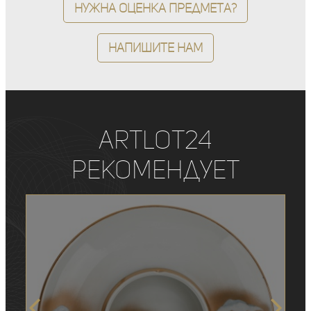
Нужна оценка предмета?
Напишите нам
ArtLot24
рекомендует