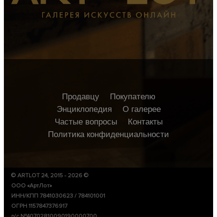
Продавцу
Покупателю
Энциклопедия
О галерее
Частые вопросы
Контакты
Политика конфиденциальности
© ARTLOT 24, 2015 - 2026 ©
ООО «АртЛот»
ИНН/КПП 7841030623 / 784101001
ОГРН 1157847376917
р/с №40702810090190000700