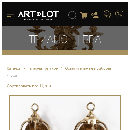
0
Трианон | Бра
Каталог
Галерея Трианон
Осветительные приборы
Бра
Цена
Сортировать по: