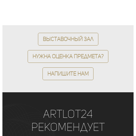
Выставочный зал
Нужна оценка предмета?
Напишите нам
ArtLot24
рекомендует