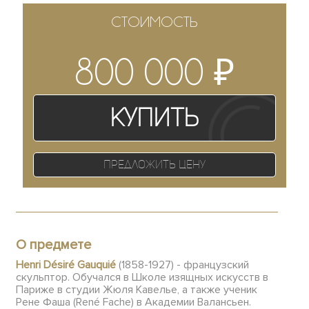
СТОИМОСТЬ
₽
800 000
Купить
Предложить цену
О предмете
Henri Désiré Gauquié
(1858-1927) - французский
скульптор. Обучался в Школе изящных искусств в
Париже в студии Жюля Кавелье, а также ученик
Рене Фаша (René Fache) в Академии Валансьен.