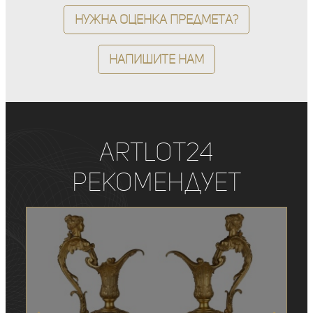
Нужна оценка предмета?
Напишите нам
ArtLot24
рекомендует