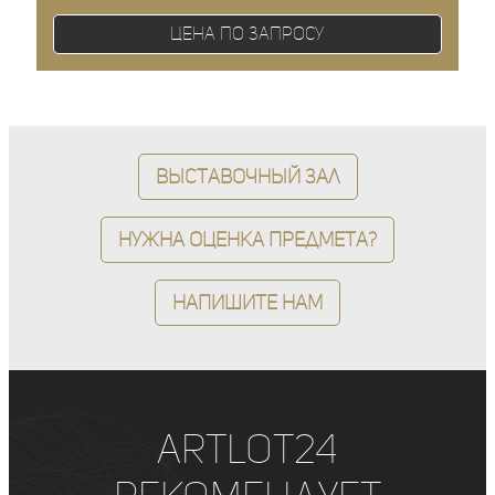
Цена по запросу
Выставочный зал
Нужна оценка предмета?
Напишите нам
ArtLot24