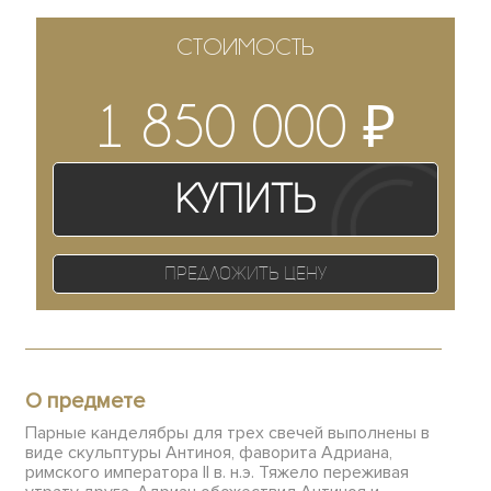
СТОИМОСТЬ
₽
1 850 000
Купить
Предложить цену
О предмете
Парные канделябры для трех свечей выполнены в
виде скульптуры Антиноя, фаворита Адриана,
римского императора II в. н.э. Тяжело переживая