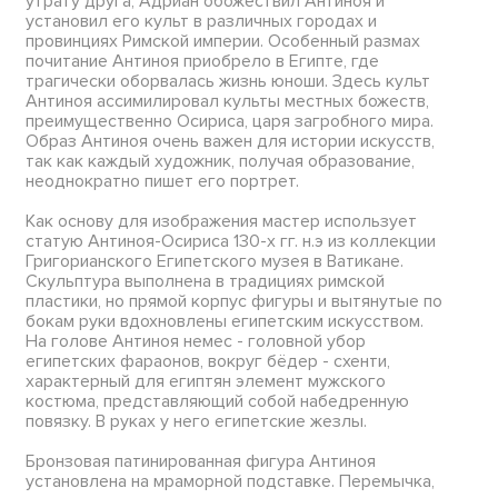
утрату друга, Адриан обожествил Антиноя и
установил его культ в различных городах и
провинциях Римской империи. Особенный размах
почитание Антиноя приобрело в Египте, где
трагически оборвалась жизнь юноши. Здесь культ
Антиноя ассимилировал культы местных божеств,
преимущественно Осириса, царя загробного мира.
Образ Антиноя очень важен для истории искусств,
так как каждый художник, получая образование,
неоднократно пишет его портрет.
Как основу для изображения мастер использует
статую Антиноя-Осириса 130-х гг. н.э из коллекции
Григорианского Египетского музея в Ватикане.
Скульптура выполнена в традициях римской
пластики, но прямой корпус фигуры и вытянутые по
бокам руки вдохновлены египетским искусством.
На голове Антиноя немес - головной убор
египетских фараонов, вокруг бёдер - схенти,
характерный для египтян элемент мужского
костюма, представляющий собой набедренную
повязку. В руках у него египетские жезлы.
Бронзовая патинированная фигура Антиноя
установлена на мраморной подставке. Перемычка,