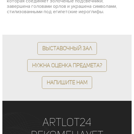
которая соединяет золоченые подсвечники,
завершена головами орлов и украшена символами,
стилизованными под египетские иероглифы.
Выставочный зал
Нужна оценка предмета?
Напишите нам
ArtLot24