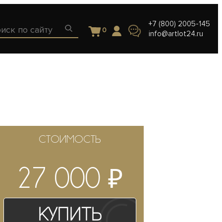
+7 (800) 2005-145
0
info@artlot24.ru
СТОИМОСТЬ
₽
27 000
Купить