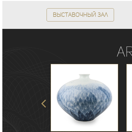
Выставочный зал
A