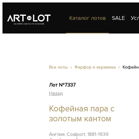
Каталог лотов
SALE
Ус
Публикации
Контакты
Все лоты
Фарфор и керамика
Кофейна
Лот №7337
Назад
Кофейная пара с
золотым кантом
Англия, Coalport, 1881-1939