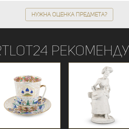
Нужна оценка предмета?
rtLot24 рекоменду