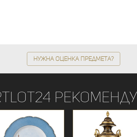
Нужна оценка предмета?
rtLot24 рекоменду