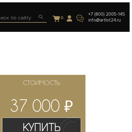
+7 (800) 2005-145
0
info@artlot24.ru
СТОИМОСТЬ
₽
37 000
Купить