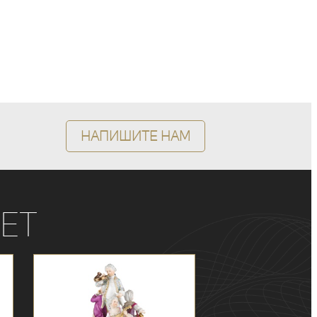
Напишите нам
ет