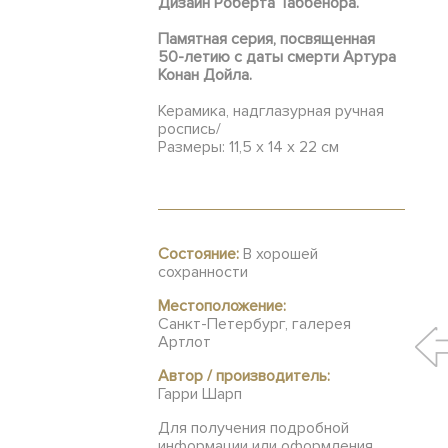
Дизайн Роберта Таббенора.
Памятная серия, посвященная
50-летию с даты смерти Артура
Конан Дойла.
Керамика, надглазурная ручная
роспись/
Размеры: 11,5 х 14 х 22 см
Состояние:
В хорошей
сохранности
Местоположение:
Санкт-Петербург, галерея
Артлот
Автор / производитель:
Гарри Шарп
Для получения подробной
информации или оформления