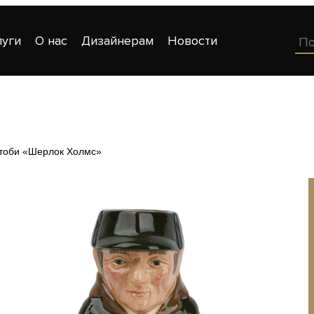
луги
О нас
Дизайнерам
Новости
-тоби «Шерлок Холмс»