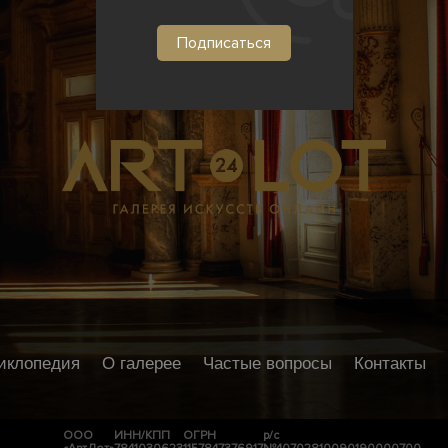
иклопедия
О галерее
Частые вопросы
Контакты
ООО
ИНН/КПП
ОГРН
р/с