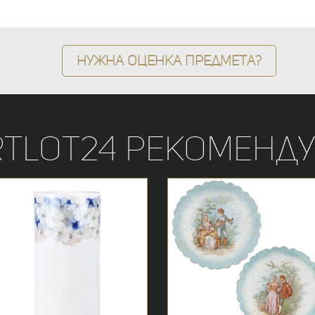
Нужна оценка предмета?
rtLot24 рекоменду