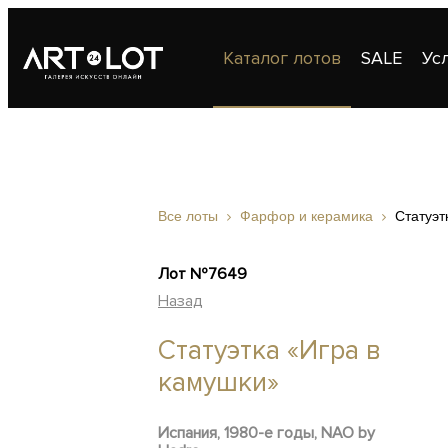
Каталог лотов
SALE
Ус
Публикации
Контакты
Все лоты
Фарфор и керамика
Статуэт
Лот №7649
Назад
Статуэтка «Игра в
камушки»
Испания, 1980-е годы, NAO by