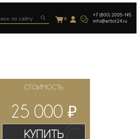
+7 (800) 2005-145
0
info@artlot24.ru
СТОИМОСТЬ
₽
25 000
Купить