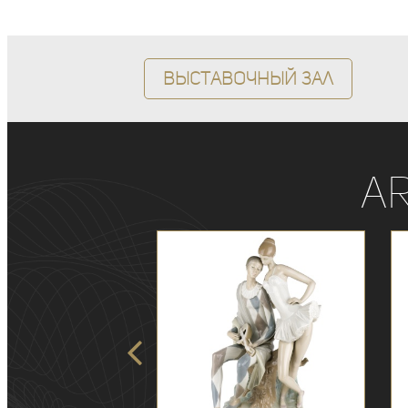
Выставочный зал
A