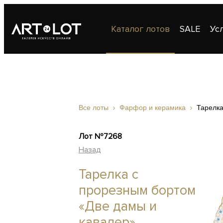
Каталог лотов
SALE
Ус
Публикации
Контакты
Все лоты
Фарфор и керамика
Тарелка
Лот №7268
Назад
Тарелка с
прорезным бортом
«Две дамы и
кавалер»