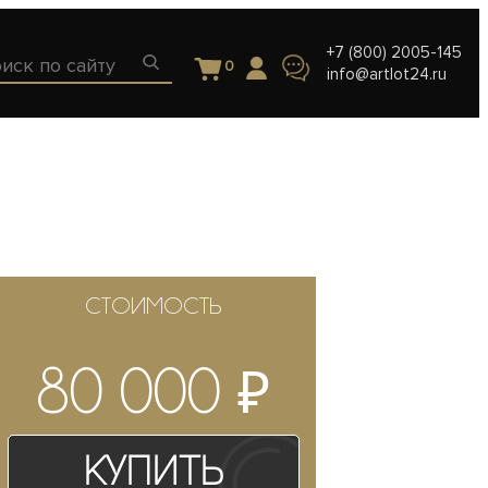
+7 (800) 2005-145
0
info@artlot24.ru
СТОИМОСТЬ
₽
80 000
Купить