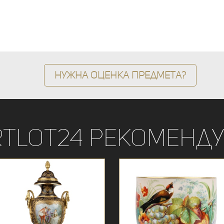
Нужна оценка предмета?
rtLot24 рекоменду