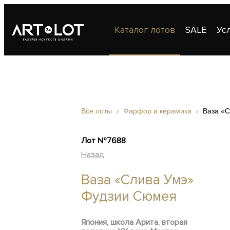
Каталог лотов
SALE
Ус
Публикации
Контакты
Все лоты
Фарфор и керамика
Ваза «
Лот №7688
Назад
Ваза «Слива Умэ»
Фудзии Сюмея
Япония, школа Арита, вторая