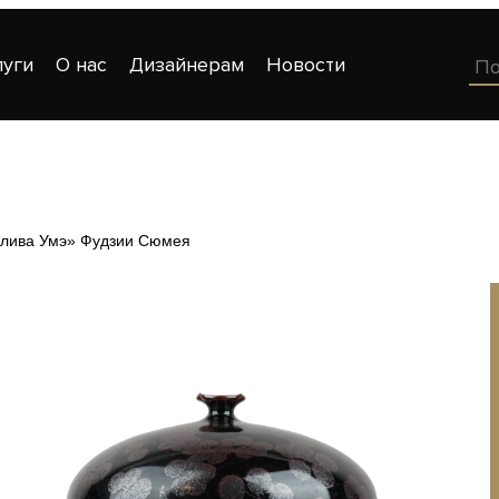
луги
О нас
Дизайнерам
Новости
Слива Умэ» Фудзии Сюмея