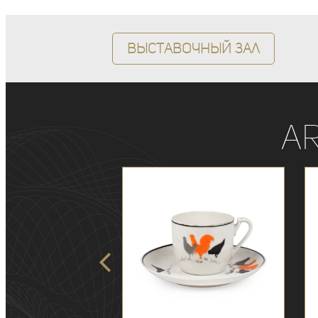
Выставочный зал
A