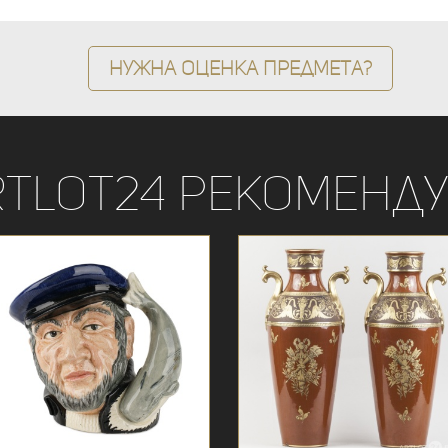
Нужна оценка предмета?
rtLot24 рекоменду