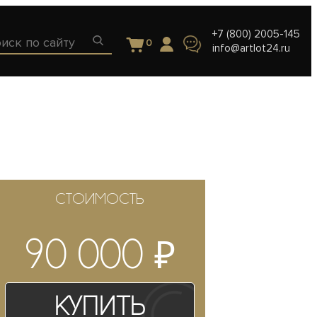
+7 (800) 2005-145
0
info@artlot24.ru
СТОИМОСТЬ
₽
90 000
Купить