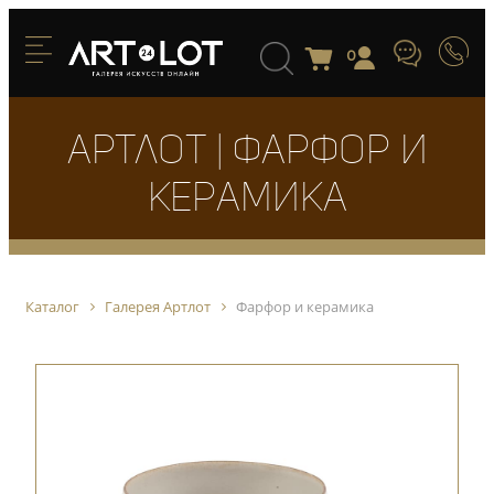
0
Артлот | Фарфор и
керамика
Каталог
Галерея Артлот
Фарфор и керамика