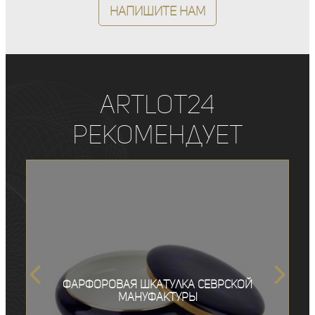
Напишите нам
ArtLot24
рекомендует
Фарфоровая шкатулка Севрской
мануфактуры