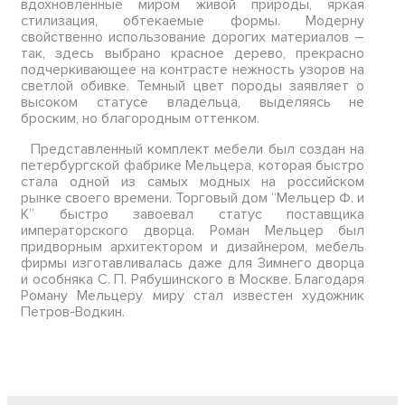
вдохновленные миром живой природы, яркая
стилизация, обтекаемые формы. Модерну
свойственно использование дорогих материалов –
так, здесь выбрано красное дерево, прекрасно
подчеркивающее на контрасте нежность узоров на
светлой обивке. Темный цвет породы заявляет о
высоком статусе владельца, выделяясь не
броским, но благородным оттенком.
Представленный комплект мебели был создан на
петербургской фабрике Мельцера, которая быстро
стала одной из самых модных на российском
рынке своего времени. Торговый дом “Мельцер Ф. и
К” быстро завоевал статус поставщика
императорского дворца. Роман Мельцер был
придворным архитектором и дизайнером, мебель
фирмы изготавливалась даже для Зимнего дворца
и особняка С. П. Рябушинского в Москве. Благодаря
Роману Мельцеру миру стал известен художник
Петров-Водкин.