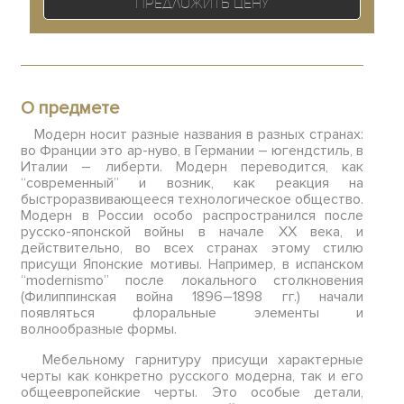
Предложить цену
О предмете
Модерн носит разные названия в разных странах:
во Франции это ар-нуво, в Германии – югендстиль, в
Италии – либерти. Модерн переводится, как
“современный” и возник, как реакция на
быстроразвивающееся технологическое общество.
Модерн в России особо распространился после
русско-японской войны в начале XX века, и
действительно, во всех странах этому стилю
присущи Японские мотивы. Например, в испанском
“modernismo” после локального столкновения
(Филиппинская война 1896–1898 гг.) начали
появляться флоральные элементы и
волнообразные формы.
Мебельному гарнитуру присущи характерные
черты как конкретно русского модерна, так и его
общеевропейские черты. Это особые детали,