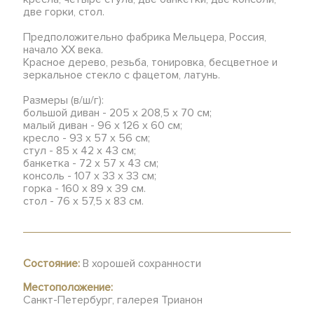
две горки, стол.
Предположительно фабрика Мельцера, Россия,
начало XX века.
Красное дерево, резьба, тонировка, бесцветное и
зеркальное стекло с фацетом, латунь.
Размеры (в/ш/г):
большой диван - 205 х 208,5 х 70 см;
малый диван - 96 х 126 х 60 см;
кресло - 93 х 57 х 56 см;
стул - 85 х 42 х 43 см;
банкетка - 72 х 57 х 43 см;
консоль - 107 х 33 х 33 см;
горка - 160 х 89 х 39 см.
стол - 76 х 57,5 х 83 см.
Состояние:
В хорошей сохранности
Местоположение:
Санкт-Петербург, галерея Трианон