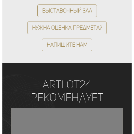
Выставочный зал
Нужна оценка предмета?
Напишите нам
ArtLot24
рекомендует