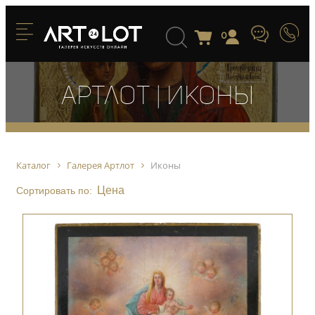
0
Артлот | Иконы
Каталог
Галерея Артлот
Иконы
Цена
Сортировать по: