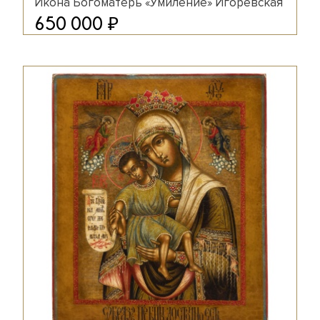
Икона Богоматерь «Умиление» Игоревская
₽
650 000