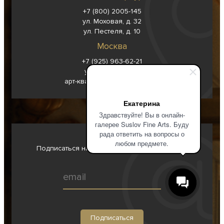
+7 (800) 2005-145
ул. Моховая, д. 32
ул. Пестеля, д. 10
Москва
+7 (925) 963-62-
21
ул. Ильинка, д. 4
арт-квартал «Гостиный двор»
Екатерина
Здравствуйте! Вы в онлайн-
галерее Suslov Fine Arts. Буду
рада ответить на вопросы о
любом предмете.
Подписаться на новости, обновления и лоты