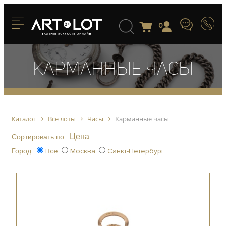
0
Карманные часы
Каталог
Все лоты
Часы
Карманные часы
Цена
Сортировать по:
Город:
Все
Москва
Санкт-Петербург