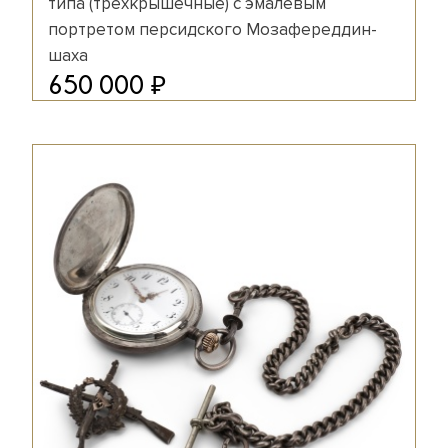
типа (трёхкрышечные) с эмалевым
портретом персидского Мозафереддин-
шаха
₽
650 000