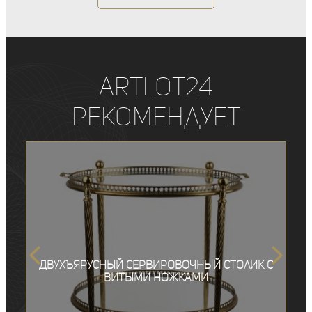
ArtLot24
рекомендует
Двухъярусный сервировочный столик с
витыми ножками