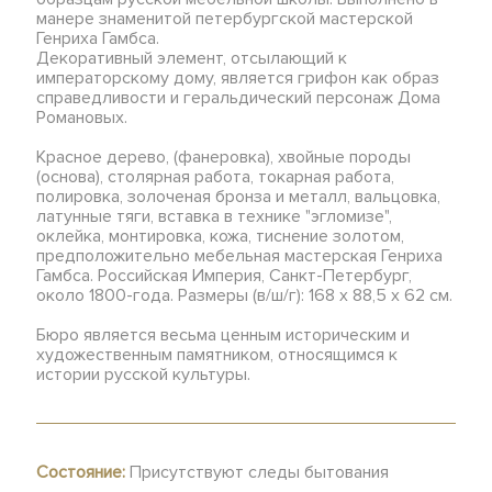
манере знаменитой петербургской мастерской
Генриха Гамбса.
Декоративный элемент, отсылающий к
императорскому дому, является грифон как образ
справедливости и геральдический персонаж Дома
Романовых.
Красное дерево, (фанеровка), хвойные породы
(основа), столярная работа, токарная работа,
полировка, золоченая бронза и металл, вальцовка,
латунные тяги, вставка в технике "эгломизе",
оклейка, монтировка, кожа, тиснение золотом,
предположительно мебельная мастерская Генриха
Гамбса. Российская Империя, Санкт-Петербург,
около 1800-года. Размеры (в/ш/г): 168 х 88,5 х 62 см.
Бюро является весьма ценным историческим и
художественным памятником, относящимся к
истории русской культуры.
Состояние:
Присутствуют следы бытования