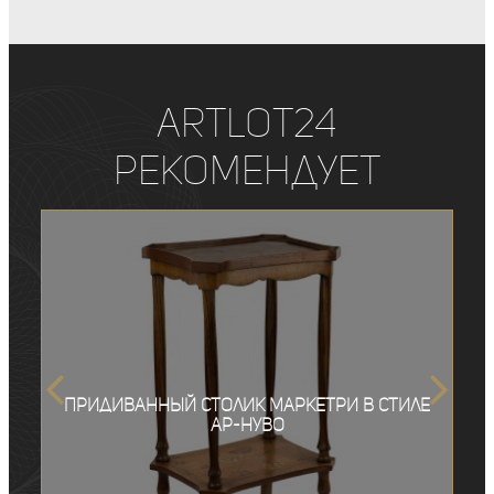
ArtLot24
рекомендует
Придиванный столик маркетри в стиле
ар-нуво