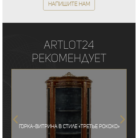
Напишите нам
ArtLot24
рекомендует
Горка-витрина в стиле «третье рококо»